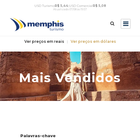
USD Turismo
R$ 5,44
|
USD Comercial
R$ 5,08
Atualizado 07/08 às 19:57
Ver preços em reais
|
Ver preços em dólares
Mais Vendidos
Palavras-chave