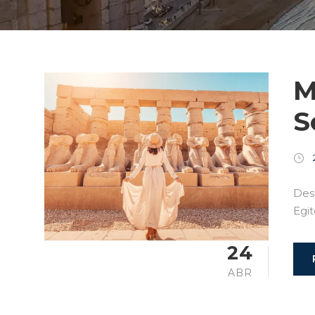
M
S
Des
Egit
24
ABR