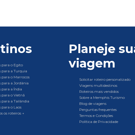
tinos
Planeje su
viagem
 para o Egito
 para a Turquia
 para o Marrocos
Solicitar roteiro personalizado
 para a Jordânia
Viagens multidestinos
 para a Índia
Roteiros mais vendidos
 para o Vietnã
Sobre a Memphis Turismo
 para a Tailândia
Blog de viagens
 para o Laos
Perguntas frequentes
s os roteiros →
Termos e Condições
Política de Privacidade