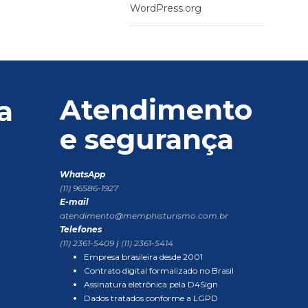
WordPress.org
Atendimento
a
e segurança
WhatsApp
(11) 96586-1927
E-mail
atendimento@memphisturismo.com.br
Telefones
(11) 2361-5409
|
(11) 2361-5414
Empresa brasileira desde 2001
Contrato digital formalizado no Brasil
Assinatura eletrônica pela D4Sign
Dados tratados conforme a LGPD