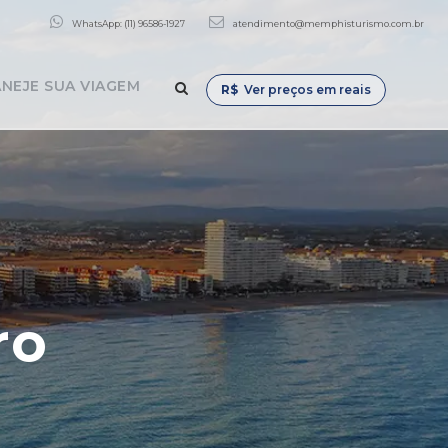
WhatsApp: (11) 96586-1927
atendimento@memphisturismo.com.br
NEJE SUA VIAGEM
R$
Ver preços em reais
ro