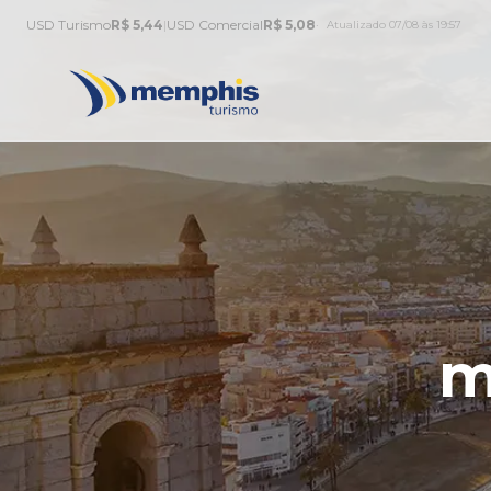
USD Turismo
R$ 5,44
|
USD Comercial
R$ 5,08
Atualizado 07/08 às 19:57
m