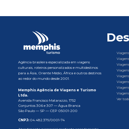
Des
Viagens
Viagens
Agência brasileira especializada em viagens
Viagens
culturais, roteiros personalizados e multidestinos
Viagens
para a Ásia, Oriente Médio, África e outros destinos
Viagens
ao redor do mundo desde 2001.
Viagens
Viagens
Memphis Agência de Viagens e Turismo
Viagens
Ltda.
Ver todo
Avenida Francisco Matarazzo, 1752
Conjuntos 306 e 307 — Água Branca
São Paulo — SP — CEP 05001-200
CNPJ:
04.482.379/0001-74