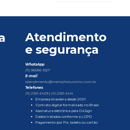
Atendimento
a
e segurança
WhatsApp
(11) 96586-1927
E-mail
atendimento@memphisturismo.com.br
Telefones
(11) 2361-5409
|
(11) 2361-5414
Empresa brasileira desde 2001
Contrato digital formalizado no Brasil
Assinatura eletrônica pela D4Sign
Dados tratados conforme a LGPD
Pagamento por Pix, boleto ou cartão