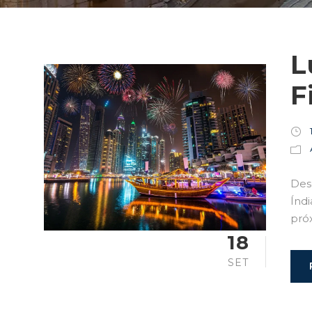
L
F
Des
Índi
pró
18
SET