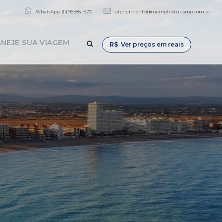
WhatsApp: (11) 96586-1927
atendimento@memphisturismo.com.br
NEJE SUA VIAGEM
R$
Ver preços em reais