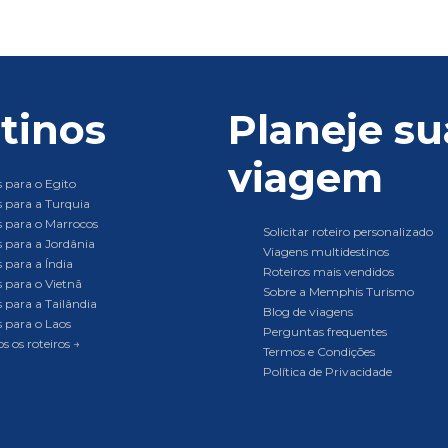
tinos
Planeje su
viagem
 para o Egito
 para a Turquia
 para o Marrocos
Solicitar roteiro personalizado
 para a Jordânia
Viagens multidestinos
 para a Índia
Roteiros mais vendidos
 para o Vietnã
Sobre a Memphis Turismo
 para a Tailândia
Blog de viagens
 para o Laos
Perguntas frequentes
s os roteiros →
Termos e Condições
Política de Privacidade