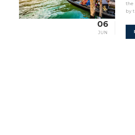
the
by t
06
JUN