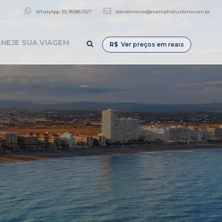
WhatsApp: (11) 96586-1927
atendimento@memphisturismo.com.br
NEJE SUA VIAGEM
R$
Ver preços em reais