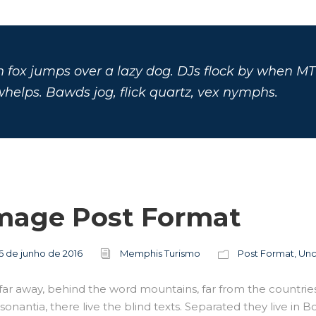
n fox jumps over a lazy dog. DJs flock by when MT
helps. Bawds jog, flick quartz, vex nymphs.
mage Post Format
6 de junho de 2016
Memphis Turismo
Post Format
,
Unc
far away, behind the word mountains, far from the countrie
onantia, there live the blind texts. Separated they live in 