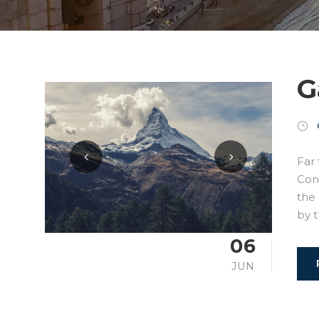
G
Far 
Cons
the
by t
06
JUN