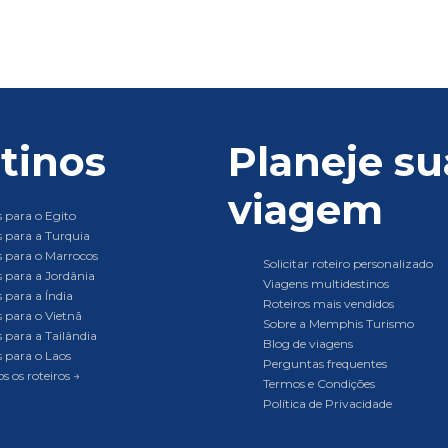
tinos
Planeje su
viagem
 para o Egito
 para a Turquia
 para o Marrocos
Solicitar roteiro personalizado
 para a Jordânia
Viagens multidestinos
 para a Índia
Roteiros mais vendidos
 para o Vietnã
Sobre a Memphis Turismo
 para a Tailândia
Blog de viagens
 para o Laos
Perguntas frequentes
s os roteiros →
Termos e Condições
Política de Privacidade