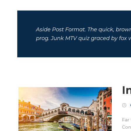
Aside Post Format. The quick, brow
prog. Junk MTV quiz graced by fox w
I
Far 
Cons