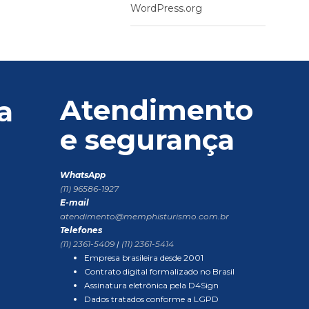
WordPress.org
Atendimento
a
e segurança
WhatsApp
(11) 96586-1927
E-mail
atendimento@memphisturismo.com.br
Telefones
(11) 2361-5409
|
(11) 2361-5414
Empresa brasileira desde 2001
Contrato digital formalizado no Brasil
Assinatura eletrônica pela D4Sign
Dados tratados conforme a LGPD