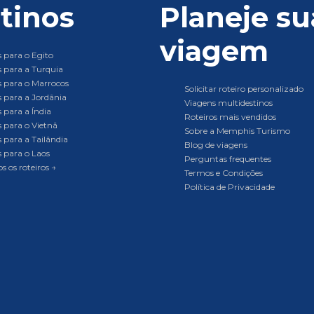
tinos
Planeje su
viagem
 para o Egito
 para a Turquia
 para o Marrocos
Solicitar roteiro personalizado
 para a Jordânia
Viagens multidestinos
 para a Índia
Roteiros mais vendidos
 para o Vietnã
Sobre a Memphis Turismo
 para a Tailândia
Blog de viagens
 para o Laos
Perguntas frequentes
s os roteiros →
Termos e Condições
Política de Privacidade