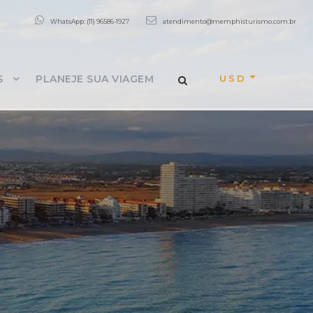
WhatsApp: (11) 96586-1927
atendimento@memphisturismo.com.br
USD
S
PLANEJE SUA VIAGEM