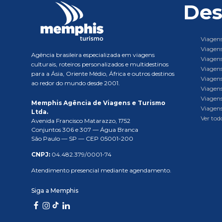
Des
Viagens
Viagens
Agência brasileira especializada em viagens
Viagens
culturais, roteiros personalizados e multidestinos
Viagens
para a Ásia, Oriente Médio, África e outros destinos
Viagens
ao redor do mundo desde 2001.
Viagens
Viagens
Memphis Agência de Viagens e Turismo
Viagens
Ltda.
Ver todo
Avenida Francisco Matarazzo, 1752
Conjuntos 306 e 307 — Água Branca
São Paulo — SP — CEP 05001-200
CNPJ:
04.482.379/0001-74
Atendimento presencial mediante agendamento.
Siga a Memphis