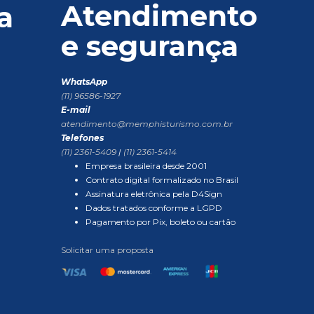
Atendimento
a
e segurança
WhatsApp
(11) 96586-1927
E-mail
atendimento@memphisturismo.com.br
Telefones
(11) 2361-5409
|
(11) 2361-5414
Empresa brasileira desde 2001
Contrato digital formalizado no Brasil
Assinatura eletrônica pela D4Sign
Dados tratados conforme a LGPD
Pagamento por Pix, boleto ou cartão
Solicitar uma proposta