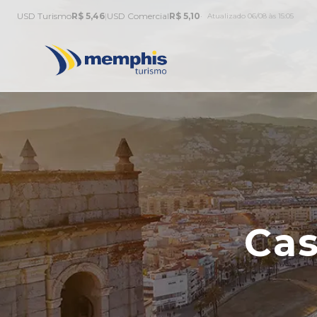
USD Turismo
R$ 5,46
|
USD Comercial
R$ 5,10
Atualizado 06/08 às 15:05
Cas