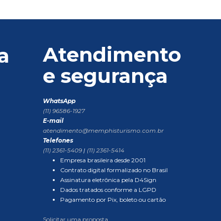
Atendimento
a
e segurança
WhatsApp
(11) 96586-1927
E-mail
atendimento@memphisturismo.com.br
Telefones
(11) 2361-5409
|
(11) 2361-5414
Empresa brasileira desde 2001
Contrato digital formalizado no Brasil
Assinatura eletrônica pela D4Sign
Dados tratados conforme a LGPD
Pagamento por Pix, boleto ou cartão
Solicitar uma proposta