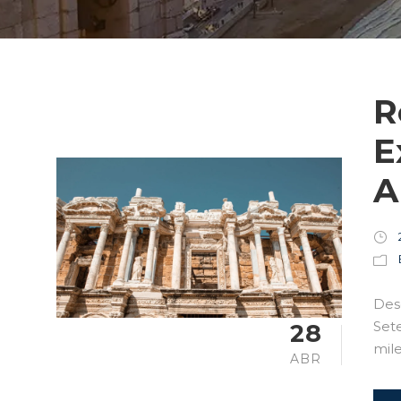
R
E
A
Des
Sete
28
mile
ABR