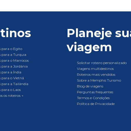
tinos
Planeje su
viagem
 para o Egito
 para a Turquia
 para o Marrocos
Solicitar roteiro personalizado
 para a Jordânia
Viagens multidestinos
 para a Índia
Roteiros mais vendidos
 para o Vietnã
Sobre a Memphis Turismo
 para a Tailândia
Blog de viagens
 para o Laos
Perguntas frequentes
s os roteiros →
Termos e Condições
Política de Privacidade