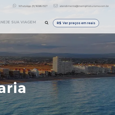
WhatsApp: (11) 96586-1927
atendimento@memphisturismo.com.br
NEJE SUA VIAGEM
R$
Ver preços em reais
aria