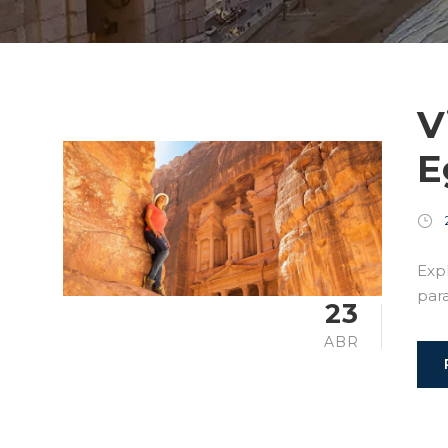
V
E
Exp
para
23
ABR