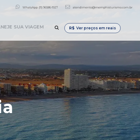
WhatsApp: (11) 96586-1927
atendimento@memphisturismo.com.br
NEJE SUA VIAGEM
R$
Ver preços em reais
ia