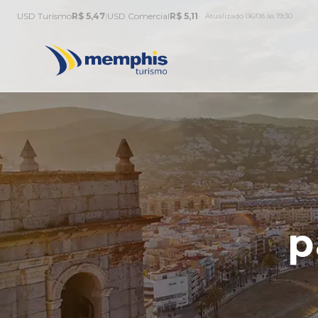
USD Turismo
R$ 5,47
|
USD Comercial
R$ 5,11
Atualizado 06/08 às 19:30
p