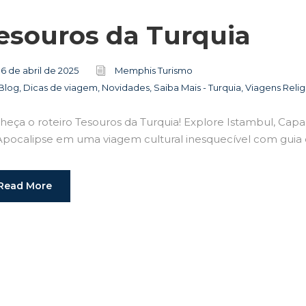
esouros da Turquia
16 de abril de 2025
Memphis Turismo
Blog
,
Dicas de viagem
,
Novidades
,
Saiba Mais - Turquia
,
Viagens Relig
eça o roteiro Tesouros da Turquia! Explore Istambul, Capad
Apocalipse em uma viagem cultural inesquecível com guia
Read More