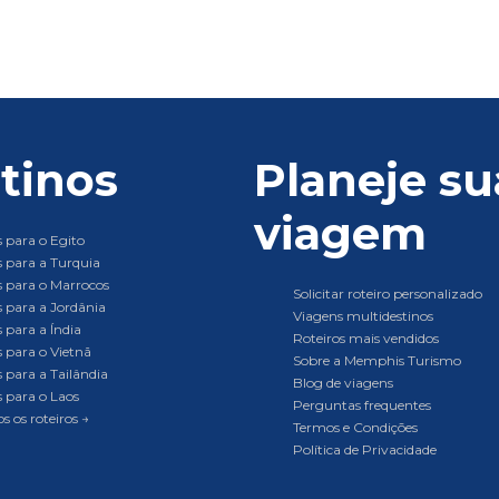
tinos
Planeje su
viagem
 para o Egito
 para a Turquia
 para o Marrocos
Solicitar roteiro personalizado
 para a Jordânia
Viagens multidestinos
 para a Índia
Roteiros mais vendidos
 para o Vietnã
Sobre a Memphis Turismo
 para a Tailândia
Blog de viagens
 para o Laos
Perguntas frequentes
s os roteiros →
Termos e Condições
Política de Privacidade