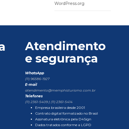
WordPress.org
Atendimento
a
e segurança
WhatsApp
(11) 96586-1927
E-mail
atendimento@memphisturismo.com.br
Telefones
(11) 2361-5409
|
(11) 2361-5414
Empresa brasileira desde 2001
Contrato digital formalizado no Brasil
Assinatura eletrônica pela D4Sign
Dados tratados conforme a LGPD