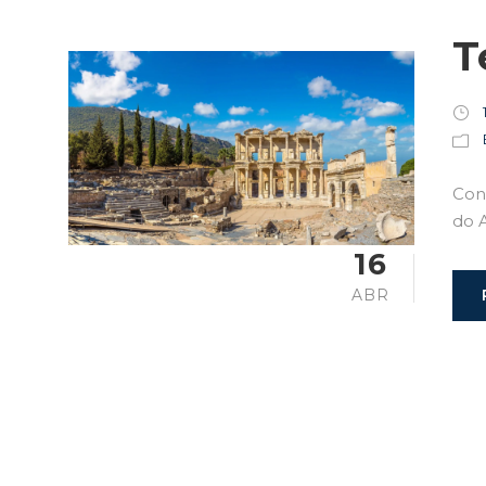
T
Conh
do 
16
ABR