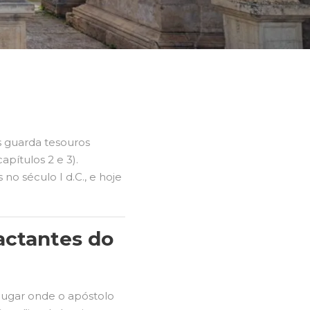
s guarda tesouros
apítulos 2 e 3).
no século I d.C., e hoje
actantes do
o lugar onde o apóstolo