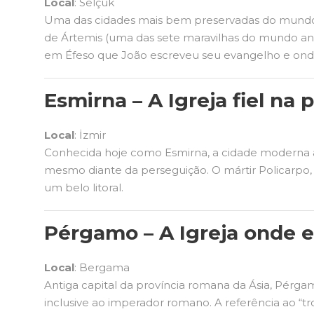
Local
: Selçuk
Uma das cidades mais bem preservadas do mundo an
de Ártemis (uma das sete maravilhas do mundo anti
em Éfeso que João escreveu seu evangelho e onde 
Esmirna – A Igreja fiel na
Local
: İzmir
Conhecida hoje como Esmirna, a cidade moderna ai
mesmo diante da perseguição. O mártir Policarpo, d
um belo litoral.
Pérgamo – A Igreja onde e
Local
: Bergama
Antiga capital da província romana da Ásia, Pérgamo
inclusive ao imperador romano. A referência ao “t