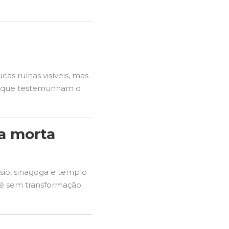
as ruínas visíveis, mas
as que testemunham o
va morta
ásio, sinagoga e templo
 fé sem transformação