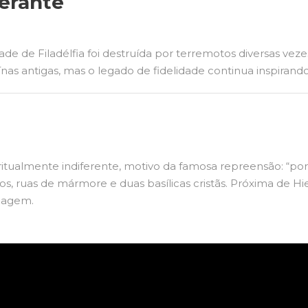
verante
ade de Filadélfia foi destruída por terremotos diversas ve
nas antigas, mas o legado de fidelidade continua inspirando
iritualmente indiferente, motivo da famosa repreensão: “po
, ruas de mármore e duas basílicas cristãs. Próxima de Hie
viagem.