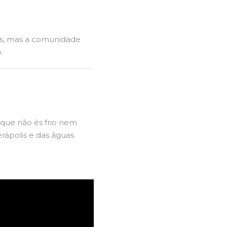
zes, mas a comunidade
.
rque não és frio nem
rápolis e das águas