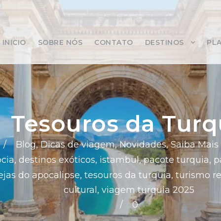
INICIO
SOBRE NÓS
CONTATO
DESTINOS
PLA
Tesouros da Turq
Blog
,
Dicas de viagem
,
Novidades
,
Saiba Mais 
cia
,
destinos exóticos
,
istambul
,
pacote turquia
,
p
rejas do apocalipse
,
tesouros da turquia
,
turismo re
cultural
,
viagem turquia 2025
0