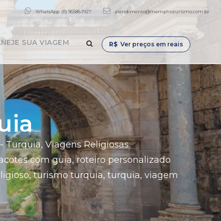
WhatsApp: (11) 96586-1927
atendimento@memphisturismo.com.br
NEJE SUA VIAGEM
R$
Ver preços em reais
uia
- Turquia
,
Viagens Religiosas
acotes com guia
,
roteiro personalizado
ligioso
,
turismo turquia
,
turquia
,
viagem