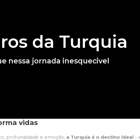
ros da Turquia
 nessa jornada inesquecivel
orma vidas
to, profundidade e emoção,
a Turquia é o destino ideal
– 