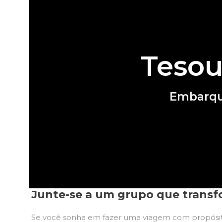
Tesou
Embarque
Junte-se a um grupo que transf
Se você sonha em fazer uma viagem com propósi