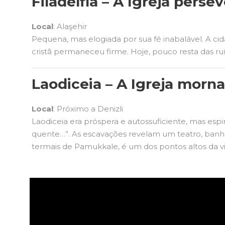
Filadélfia – A Igreja perse
Local
: Alaşehir
Pequena, mas elogiada por sua fé inabalável. A cid
cristã permaneceu firme. Hoje, pouco resta das ruí
Laodiceia – A Igreja morna
Local
: Próximo a Denizli
Laodiceia era próspera e autossuficiente, mas esp
quente…”. As escavações revelam um teatro, banhos
termais de Pamukkale, é um dos pontos altos da 