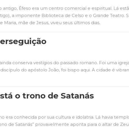
tigo, Éfeso era um centro comercial e espiritual. Lá est
go), a imponente Biblioteca de Celso e o Grande Teatro. Se
Maria, mãe de Jesus, viveu seus últimos dias.
 perseguição
nda conserva vestígios do passado romano. Foi uma igreja 
iscípulo do apóstolo João, foi bispo aqui. A cidade é vibr
stá o trono de Satanás
 era conhecida por sua cultura e idolatria. Lá havia templo
rono de Satanás” provavelmente aponta para o altar de Zeus