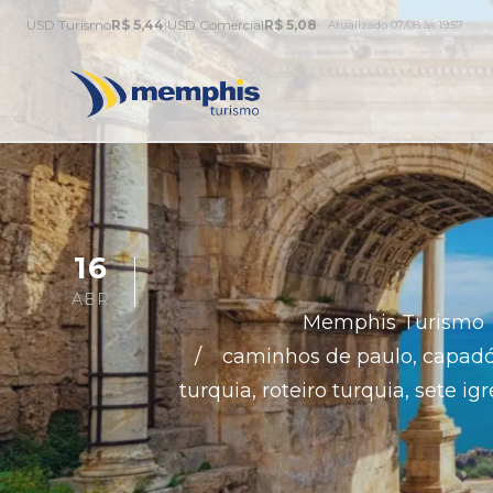
USD Turismo
R$ 5,44
|
USD Comercial
R$ 5,08
Atualizado 07/08 às 19:57
16
ABR
Memphis Turismo
caminhos de paulo
,
capadó
turquia
,
roteiro turquia
,
sete ig