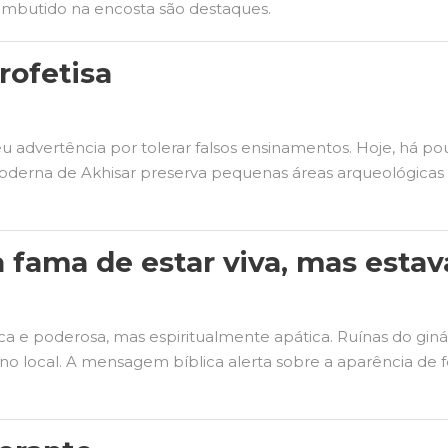
 embutido na encosta são destaques.
profetisa
 advertência por tolerar falsos ensinamentos. Hoje, há pouc
moderna de Akhisar preserva pequenas áreas arqueológic
a fama de estar viva, mas esta
rica e poderosa, mas espiritualmente apática. Ruínas do gin
a no local. A mensagem bíblica alerta sobre a aparência de