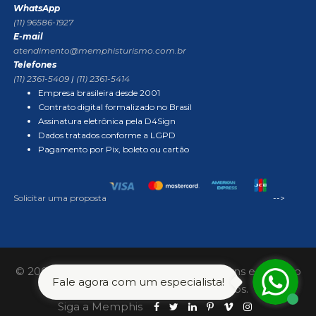
WhatsApp
(11) 96586-1927
E-mail
atendimento@memphisturismo.com.br
Telefones
(11) 2361-5409
|
(11) 2361-5414
Empresa brasileira desde 2001
Contrato digital formalizado no Brasil
Assinatura eletrônica pela D4Sign
Dados tratados conforme a LGPD
Pagamento por Pix, boleto ou cartão
Solicitar uma proposta
-->
© 2001–2026 Memphis Agência de Viagens e Turismo
Fale agora com um especialista!
Ltda. Todos os direitos reservados.
Siga a Memphis