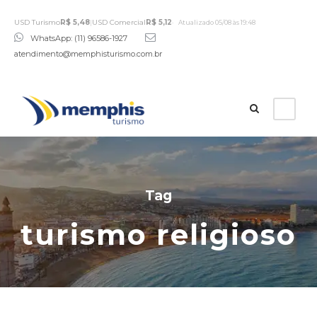
USD Turismo
R$ 5,48
|
USD Comercial
R$ 5,12
Atualizado 05/08 às 19:48
WhatsApp: (11) 96586-1927
atendimento@memphisturismo.com.br
Tag
turismo religioso