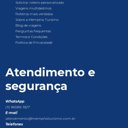
Solicitar roteiro personalizado
Viagens multidestinos
Roteiros mais vendidos
Sobre a Memphis Turismo
Blog de viagens
Perguntas frequentes
Termos e Condições
Política de Privacidade
Atendimento e
segurança
WhatsApp
(11) 96586-1927
E-mail
atendimento@memphisturismo.com.br
Telefones