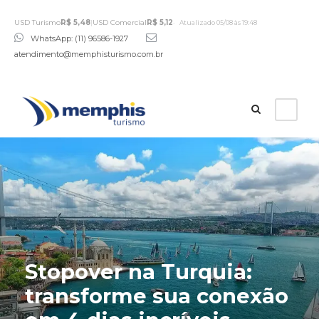
USD Turismo
R$ 5,48
|
USD Comercial
R$ 5,12
Atualizado 05/08 às 19:48
WhatsApp: (11) 96586-1927
atendimento@memphisturismo.com.br
Stopover na Turquia:
transforme sua conexão