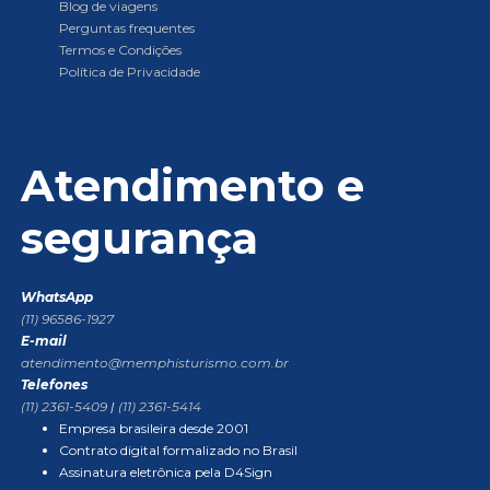
Blog de viagens
Perguntas frequentes
Termos e Condições
Política de Privacidade
Atendimento e
segurança
WhatsApp
(11) 96586-1927
E-mail
atendimento@memphisturismo.com.br
Telefones
(11) 2361-5409
|
(11) 2361-5414
Empresa brasileira desde 2001
Contrato digital formalizado no Brasil
Assinatura eletrônica pela D4Sign