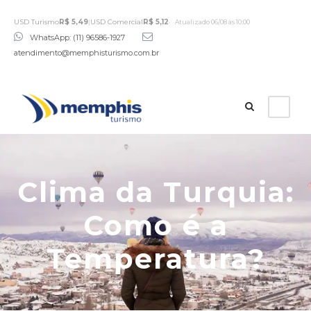
USD Turismo
R$ 5,49
|
USD Comercial
R$ 5,12
Atualizado 06/08 às 10:00
WhatsApp: (11) 96586-1927
atendimento@memphisturismo.com.br
Clima da Turquia:
Como é a
Temperatura?