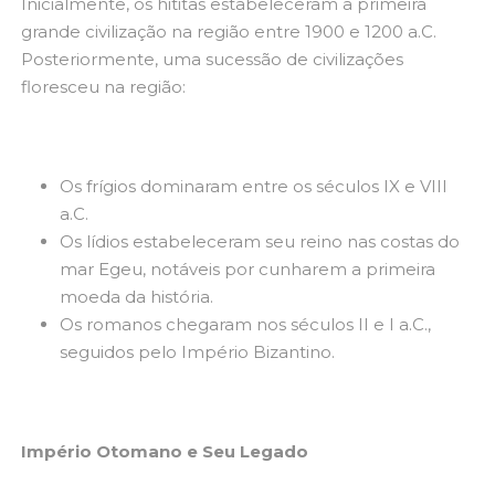
Inicialmente, os hititas estabeleceram a primeira
grande civilização na região entre 1900 e 1200 a.C.
Posteriormente, uma sucessão de civilizações
floresceu na região:
Os frígios dominaram entre os séculos IX e VIII
a.C.
Os lídios estabeleceram seu reino nas costas do
mar Egeu, notáveis por cunharem a primeira
moeda da história.
Os romanos chegaram nos séculos II e I a.C.,
seguidos pelo Império Bizantino.
Império Otomano e Seu Legado