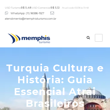
USD Turismo
R$ 5,48
|
USD Comercial
R$ 5,12
Atualizado 05/08 às 19:48
WhatsApp: (11) 96586-1927
atendimento@memphisturismo.com.br
Turquia Cultura e
História: Guia
Essencial Atrai
Brasileiros