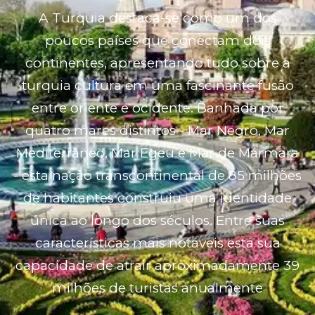
A Turquia destaca-se como um dos
poucos países que conectam dois
continentes, apresentando tudo sobre a
turquia cultura em uma fascinante fusão
entre oriente e ocidente. Banhada por
quatro mares distintos - Mar Negro, Mar
Mediterrâneo, Mar Egeu e Mar de Mármara
- esta nação transcontinental de 85 milhões
de habitantes construiu uma identidade
única ao longo dos séculos. Entre suas
características mais notáveis está sua
capacidade de atrair aproximadamente 39
milhões de turistas anualmente